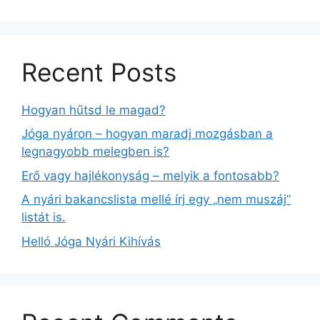
Recent Posts
Hogyan hűtsd le magad?
Jóga nyáron – hogyan maradj mozgásban a
legnagyobb melegben is?
Erő vagy hajlékonyság – melyik a fontosabb?
A nyári bakancslista mellé írj egy „nem muszáj”
listát is.
Helló Jóga Nyári Kihívás