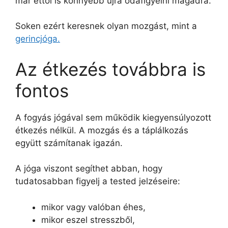
már ettől is könnyebb újra odafigyelni magadra.
Soken ezért keresnek olyan mozgást, mint a
gerincjóga.
Az étkezés továbbra is
fontos
A fogyás jógával sem működik kiegyensúlyozott
étkezés nélkül. A mozgás és a táplálkozás
együtt számítanak igazán.
A jóga viszont segíthet abban, hogy
tudatosabban figyelj a tested jelzéseire:
mikor vagy valóban éhes,
mikor eszel stresszből,