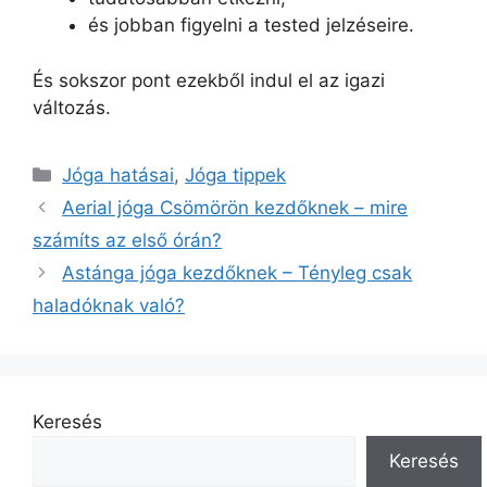
és jobban figyelni a tested jelzéseire.
És sokszor pont ezekből indul el az igazi
változás.
Jóga hatásai
,
Jóga tippek
Aerial jóga Csömörön kezdőknek – mire
számíts az első órán?
Astánga jóga kezdőknek – Tényleg csak
haladóknak való?
Keresés
Keresés