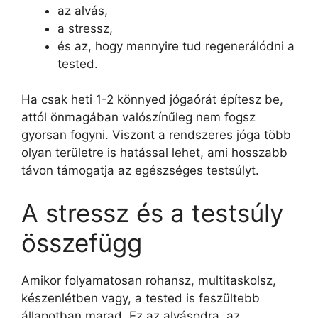
az alvás,
a stressz,
és az, hogy mennyire tud regenerálódni a
tested.
Ha csak heti 1-2 könnyed jógaórát építesz be,
attól önmagában valószínűleg nem fogsz
gyorsan fogyni. Viszont a rendszeres jóga több
olyan területre is hatással lehet, ami hosszabb
távon támogatja az egészséges testsúlyt.
A stressz és a testsúly
összefügg
Amikor folyamatosan rohansz, multitaskolsz,
készenlétben vagy, a tested is feszültebb
állapotban marad. Ez az alvásodra, az