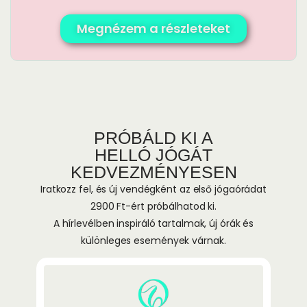
Megnézem a részleteket
PRÓBÁLD KI A
HELLÓ JÓGÁT
KEDVEZMÉNYESEN
Iratkozz fel, és új vendégként az első jógaórádat
2900 Ft-ért próbálhatod ki.
A hírlevélben inspiráló tartalmak, új órák és
különleges események várnak.