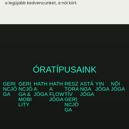
a legújabb kedvencünket, a női kört.
ÓRATÍPUSAINK
GERI
GERI
HATH
HATH
RESZ
ASTÁ
YIN
NÕI
NCJÓ
NCJÓ
A
A
TORA
NGA
JÓGA
JÓGA
GA
GA &
JÓGA
FLOW
TÍV
JÓGA
MOBI
JÓGA
GERI
LITY
NCJÓ
GA