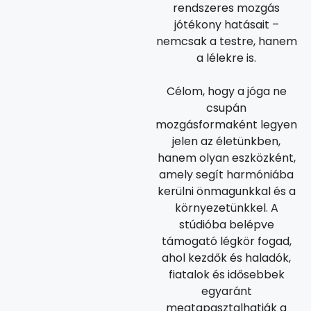
rendszeres mozgás
jótékony hatásait –
nemcsak a testre, hanem
a lélekre is.
Célom, hogy a jóga ne
csupán
mozgásformaként legyen
jelen az életünkben,
hanem olyan eszközként,
amely segít harmóniába
kerülni önmagunkkal és a
környezetünkkel. A
stúdióba belépve
támogató légkör fogad,
ahol kezdők és haladók,
fiatalok és idősebbek
egyaránt
megtapasztalhatják a