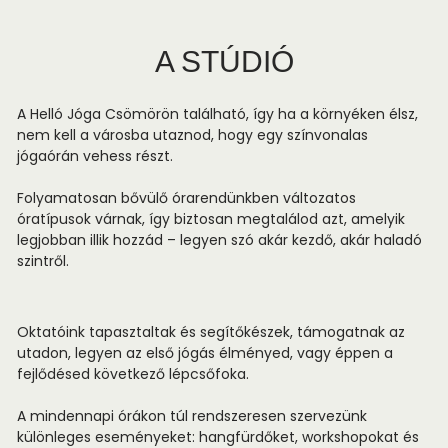
A STÚDIÓ
A Helló Jóga Csömörön található, így ha a környéken élsz,
nem kell a városba utaznod, hogy egy színvonalas
jógaórán vehess részt.
Folyamatosan bővülő órarendünkben változatos
óratípusok várnak, így biztosan megtalálod azt, amelyik
legjobban illik hozzád – legyen szó akár kezdő, akár haladó
szintről.
Oktatóink tapasztaltak és segítőkészek, támogatnak az
utadon, legyen az első jógás élményed, vagy éppen a
fejlődésed következő lépcsőfoka.
A mindennapi órákon túl rendszeresen szervezünk
különleges eseményeket: hangfürdőket, workshopokat és