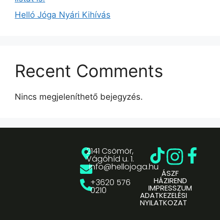
Helló Jóga Nyári Kihívás
Recent Comments
Nincs megjeleníthető bejegyzés.
2141 Csömör,
Vágóhíd u. 1.
info@hellojoga.hu
ÁSZF
HÁZIREND
+3620 576
IMPRESSZUM
0210
ADATKEZELÉSI
NYILATKOZAT