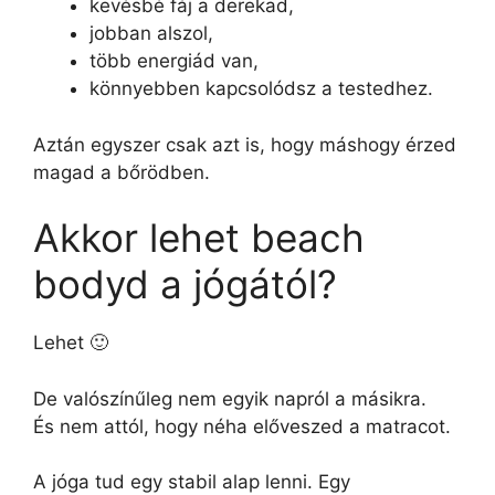
kevésbé fáj a derekad,
jobban alszol,
több energiád van,
könnyebben kapcsolódsz a testedhez.
Aztán egyszer csak azt is, hogy máshogy érzed
magad a bőrödben.
Akkor lehet beach
bodyd a jógától?
Lehet 🙂
De valószínűleg nem egyik napról a másikra.
És nem attól, hogy néha előveszed a matracot.
A jóga tud egy stabil alap lenni. Egy