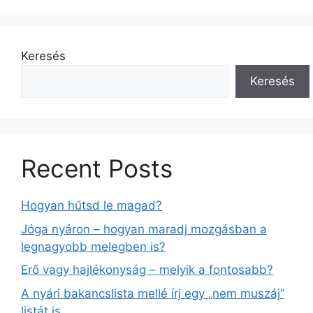
Keresés
Keresés
Recent Posts
Hogyan hűtsd le magad?
Jóga nyáron – hogyan maradj mozgásban a
legnagyobb melegben is?
Erő vagy hajlékonyság – melyik a fontosabb?
A nyári bakancslista mellé írj egy „nem muszáj”
listát is.