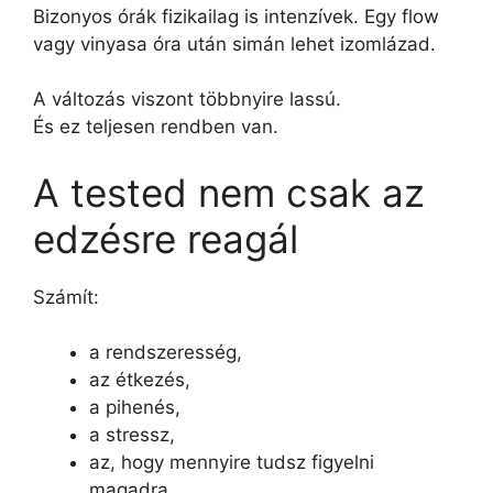
Bizonyos órák fizikailag is intenzívek. Egy flow
vagy vinyasa óra után simán lehet izomlázad.
A változás viszont többnyire lassú.
És ez teljesen rendben van.
A tested nem csak az
edzésre reagál
Számít:
a rendszeresség,
az étkezés,
a pihenés,
a stressz,
az, hogy mennyire tudsz figyelni
magadra.