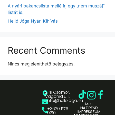
A nyári bakancslista mellé írj egy „nem muszáj”
listát is.
Helló Jóga Nyári Kihívás
Recent Comments
Nincs megjeleníthető bejegyzés.
2141 Csömör,
Vágóhíd u. 1.
info@hellojoga.hu
ÁSZF
HÁZIREND
+3620 576
IMPRESSZUM
0210