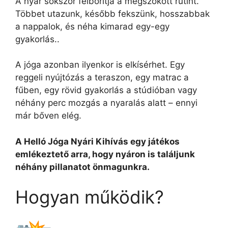
A nyár sokszor felborítja a megszokott rutint.
Többet utazunk, később fekszünk, hosszabbak
a nappalok, és néha kimarad egy-egy
gyakorlás..
A jóga azonban ilyenkor is elkísérhet. Egy
reggeli nyújtózás a teraszon, egy matrac a
fűben, egy rövid gyakorlás a stúdióban vagy
néhány perc mozgás a nyaralás alatt – ennyi
már bőven elég.
A Helló Jóga Nyári Kihívás egy játékos
emlékeztető arra, hogy nyáron is találjunk
néhány pillanatot önmagunkra.
Hogyan működik?