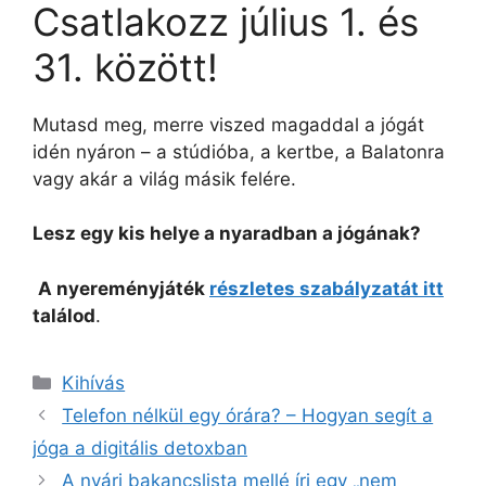
Csatlakozz július 1. és
31. között!
Mutasd meg, merre viszed magaddal a jógát
idén nyáron – a stúdióba, a kertbe, a Balatonra
vagy akár a világ másik felére.
Lesz egy kis helye a nyaradban a jógának?
A nyereményjáték
részletes szabályzatát itt
találod
.
Kihívás
Telefon nélkül egy órára? – Hogyan segít a
jóga a digitális detoxban
A nyári bakancslista mellé írj egy „nem