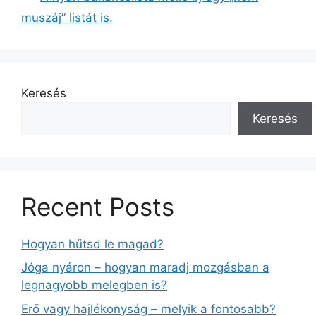
muszáj” listát is.
Keresés
Keresés
Recent Posts
Hogyan hűtsd le magad?
Jóga nyáron – hogyan maradj mozgásban a
legnagyobb melegben is?
Erő vagy hajlékonyság – melyik a fontosabb?